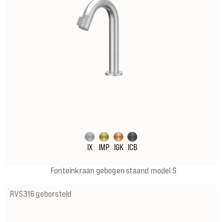
IX
IMP
IGK
ICB
Fonteinkraan gebogen staand model S
RVS316 geborsteld