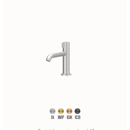
IX
IMP
IGK
ICB