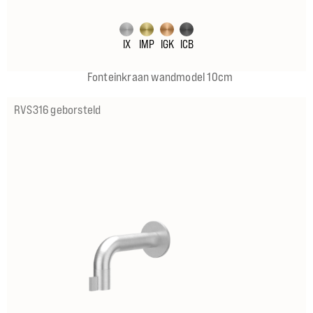
IX
IMP
IGK
ICB
Fonteinkraan wandmodel 10cm
RVS316 geborsteld