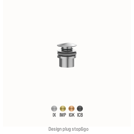
IX
IMP
IGK
ICB
Design plug stop&go