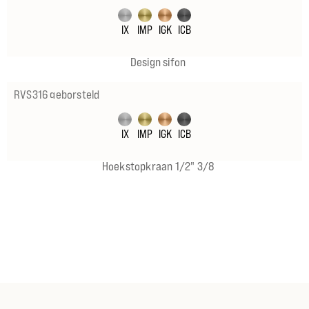
IX
IMP
IGK
ICB
Design sifon
RVS316 geborsteld
IX
IMP
IGK
ICB
Hoekstopkraan 1/2" 3/8