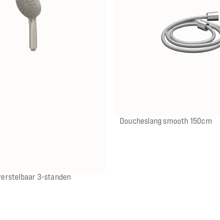
IX
IMP
IGK
ICB
Doucheslang smooth 150cm
erstelbaar 3-standen