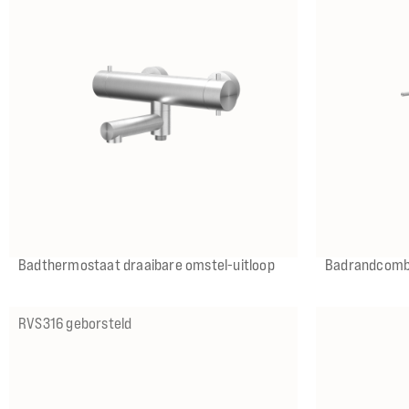
IX
IMP
IGK
ICB
Badthermostaat draaibare omstel-uitloop
Badrandcombi
RVS316 geborsteld