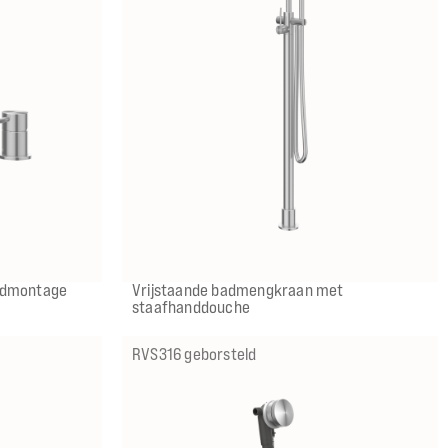
IX
IMP
IGK
ICB
admontage
Vrijstaande badmengkraan met
staafhanddouche
RVS316 geborsteld