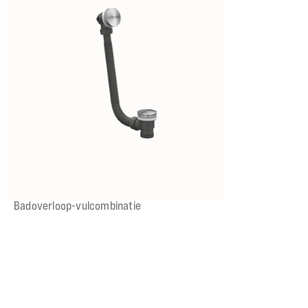
IX
IMP
IGK
ICB
Badoverloop-vulcombinatie