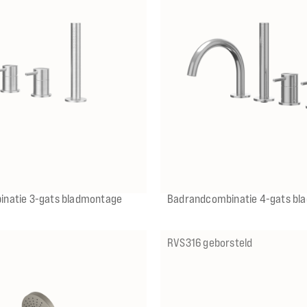
IX
IMP
IGK
ICB
IX
IMP
IGK
ICB
natie 3-gats bladmontage
Badrandcombinatie 4-gats bl
RVS316 geborsteld