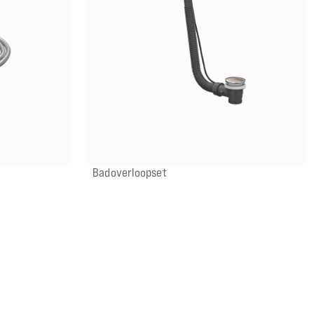
IX
IMP
IGK
ICB
Badoverloopset