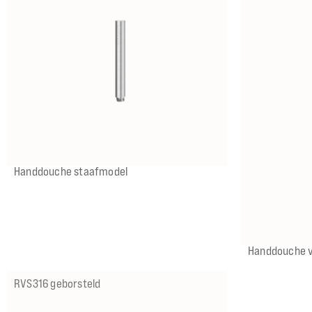
IX
IMP
IGK
ICB
Handdouche staafmodel
Handdouche v
RVS316 geborsteld