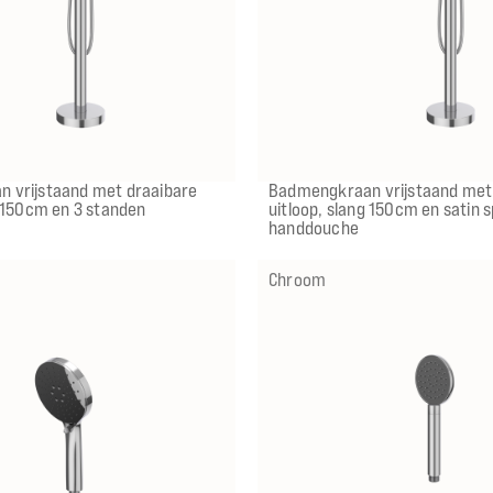
Z
Z
GN
GN
MP
MP
GK
GK
GM
GM
ZC
ZC
CR
CR
MZ
MZ
GN
GN
MP
MP
GK
GK
G
G
IX
IX
IMP
IMP
IGK
IGK
ICB
ICB
 vrijstaand met draaibare
Badmengkraan vrijstaand met
g 150cm en 3 standen
uitloop, slang 150cm en satin 
handdouche
Chroom