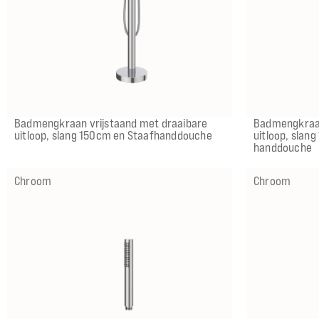
CR
CR
MZ
MZ
GN
GN
MP
MP
GK
GK
GM
GM
ZC
ZC
CR
CR
M
M
IX
IX
IMP
IMP
IGK
IGK
ICB
ICB
Badmengkraan vrijstaand met draaibare
Badmengkraan
uitloop, slang 150cm en Staafhanddouche
uitloop, slan
handdouche
Chroom
Chroom